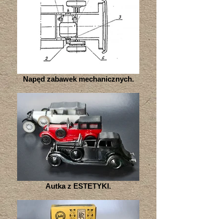
Napęd zabawek mechanicznych.
Autka z ESTETYKI.