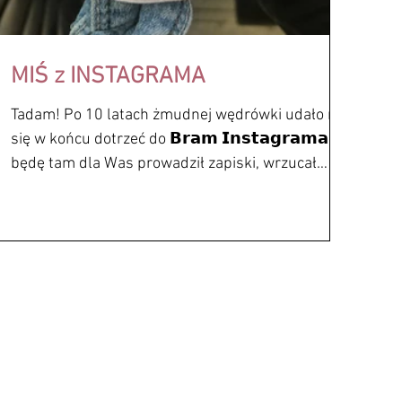
MIŚ z INSTAGRAMA
Tadam! Po 10 latach żmudnej wędrówki udało mi
się w końcu dotrzeć do 𝗕𝗿𝗮𝗺 𝗜𝗻𝘀𝘁𝗮𝗴𝗿𝗮𝗺𝗮 i
będę tam dla Was prowadził zapiski, wrzucał
zdjęcia i pokazywał cały nasz muzealny Chaos
Twórczy. Instagram Zapłonie
https://www.instagram.com/museumofdollhous
esgamesandtoys/ I pamiętajcie, zawsze możecie
do nas przyjść, nawet jeśli jesteście całkiem
dorośli, nikt tego nie sprawdza, serio.