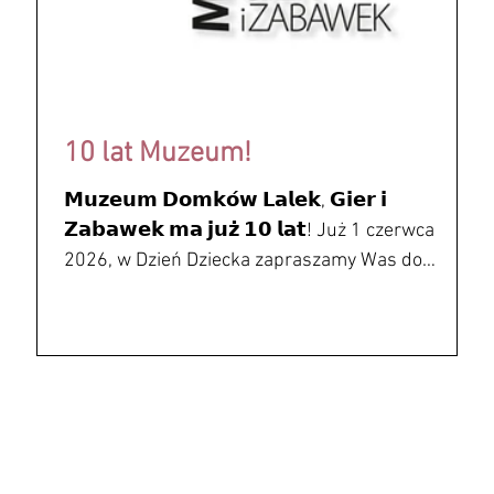
10 lat Muzeum!
𝗠𝘂𝘇𝗲𝘂𝗺 𝗗𝗼𝗺𝗸𝗼́𝘄 𝗟𝗮𝗹𝗲𝗸, 𝗚𝗶𝗲𝗿 𝗶
𝗭𝗮𝗯𝗮𝘄𝗲𝗸 𝗺𝗮 𝗷𝘂𝘇̇ 𝟭𝟬 𝗹𝗮𝘁! Już 1 czerwca
2026, w Dzień Dziecka zapraszamy Was do
rozpoczęcia wspólnego świętowania naszego
jubileuszu! Z okazji naszego święta 1 czerwca
2026 wstęp do Muzeum będzie bezpłatny dla
wszystkich, a na gości będzie czekał także słodki
poczęstunek. Chcielibyśmy prosić Was o coś
znacznie cenniejszego niż prezent, o Wasz ślad, o
pamiątkę, o cząstkę Waszych wspomnień!