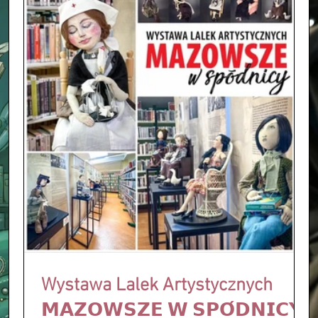
Wystawa Lalek Artystycznych
𝗠𝗔𝗭𝗢𝗪𝗦𝗭𝗘 𝗪 𝗦𝗣𝗢́𝗗𝗡𝗜𝗖𝗬