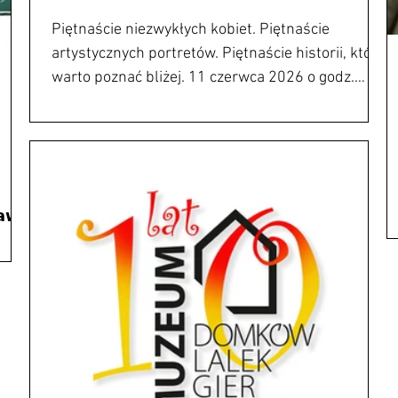
Piętnaście niezwykłych kobiet. Piętnaście
artystycznych portretów. Piętnaście historii, które
warto poznać bliżej. 11 czerwca 2026 o godz.
18.00 zapraszamy na wernisaż 𝗪𝘆𝘀𝘁𝗮𝘄𝘆
𝗟𝗮𝗹𝗲𝗸 𝗔𝗿𝘁𝘆𝘀𝘁𝘆𝗰𝘇𝗻𝘆𝗰𝗵 𝗠𝗔𝗭𝗢𝗪𝗦𝗭𝗘 𝗪
𝗦𝗣𝗢́𝗗𝗡𝗜𝗖𝗬 w Bibliotece Publicznej im. Ireny
Zarzyckiej w Ożarowie Mazowieckim, ul. Szkolna
2. Kurator wystawy, Aneta Popiel-Machnicka,
𝘄𝗮
opowie o bohaterkach ekspozycji oraz o tym, jak

powstawały ich niezwykłe portretowe wizerunki, z
ki
ą
ć
ej w
ursu