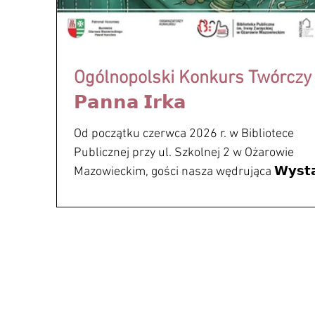
Ogólnopolski Konkurs Twórczy
𝗣𝗮𝗻𝗻𝗮 𝗜𝗿𝗸𝗮
Od początku czerwca 2026 r. w Bibliotece
Publicznej przy ul. Szkolnej 2 w Ożarowie
Mazowieckim, gości nasza wędrująca 𝗪𝘆𝘀𝘁
𝗟𝗮𝗹𝗲𝗸 𝗔𝗿𝘁𝘆𝘀𝘁𝘆𝗰𝘇𝗻𝘆𝗰𝗵 𝗠𝗔𝗭𝗢𝗪𝗦𝗭𝗘 
𝗦𝗣𝗢́𝗗𝗡𝗜𝗖𝗬. A jeśli kogoś zainspirowały lal
prezentowane na wystawie, mamy wspaniał
wiadomość – można samemu wykonać posta
Ireny Zarzyckiej, Patronki Biblioteki Publiczn
Ożarowie Mazowieckim. Organizatorem konk
jest Biblioteka Publiczna w Ożarowie