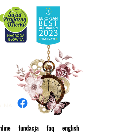
S NA
line
fundacja
faq
english