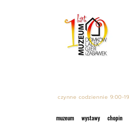
MUZEUM DOMKÓW LAL
ul. Podwale 15, Stare Mias
czynne codziennie 9:00-1
muzeum
wystawy
chopin