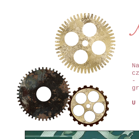
N
c
-
g
U