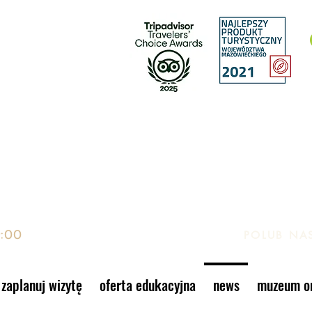
EK, GIER I ZABAWEK
to, Warszawa
9:00
POLUB NA
zaplanuj wizytę
oferta edukacyjna
news
muzeum on