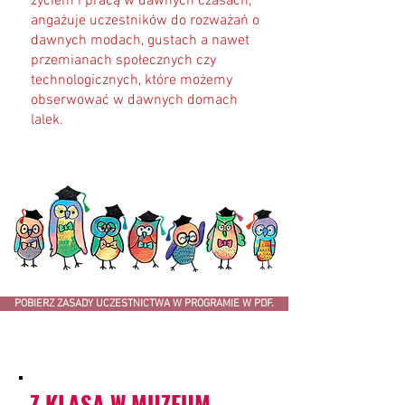
życiem i pracą w dawnych czasach,
angażuje uczestników do rozważań o
dawnych modach, gustach a nawet
przemianach społecznych czy
technologicznych, które możemy
obserwować w dawnych domach
lalek.
POBIERZ ZASADY UCZESTNICTWA W PROGRAMIE W PDF.
Z KLASĄ W MUZEUM