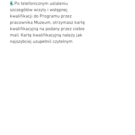
4.
Po telefonicznym ustaleniu
szczegółów wizyty i wstępnej
kwalifikacji do Programu przez
pracownika Muzeum, otrzymasz kartę
kwalifikacyjną na podany przez ciebie
mail. Kartę kwalifikacyjną należy jak
najszybciej uzupełnić czytelnym
pismem i zeskanować, a skan odesłać
na mail
rezerwacje@muzeum-
domkow.pl
5.
Po dopełnieniu tych formalności w
ciągu kilku dni otrzymasz mai
l
potwierdzający udział grupy w
Programie oraz numer rezerwacji.
Jeśli będziemy mieli jakieś pytania –
zadzwonimy do ciebie.
6.
Jeśli z niezależnych od Was
powodów musicie odwołać lub
przełożyć termin wizyty – prosimy o