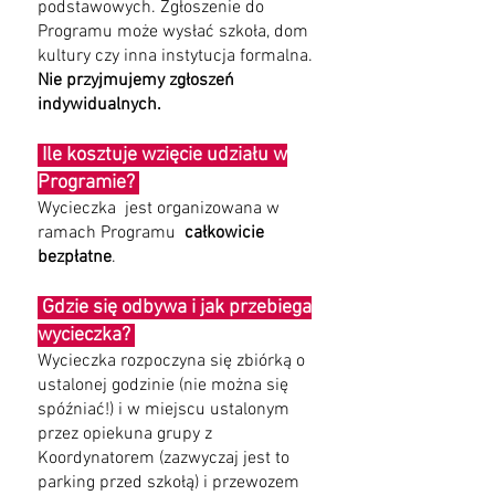
podstawowych. Zgłoszenie do
Programu może wysłać szkoła, dom
kultury czy inna instytucja formalna.
Nie przyjmujemy zgłoszeń
indywidualnych.
Ile kosztuje wzięcie udziału w
Programie?
Wycieczka jest organizowana w
ramach Programu
c
ałkowicie
bezpłatne
.
Gdzie się odbywa i jak przebiega
wycieczka?
Wycieczka rozpoczyna się zbiórką o
ustalonej godzinie (nie można się
spóźniać!) i w miejscu ustalonym
przez opiekuna grupy z
Koordynatorem (zazwyczaj jest to
parking przed szkołą) i przewozem