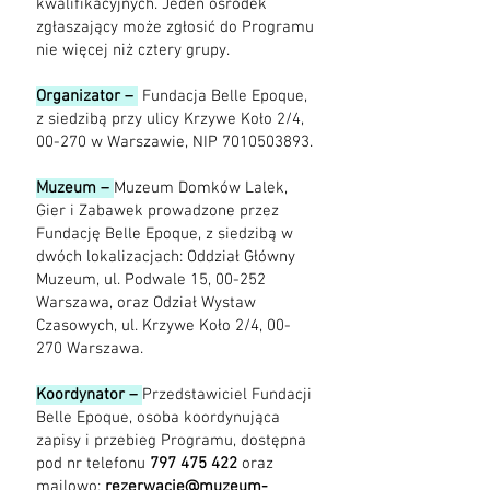
kwalifikacyjnych. Jeden ośrodek
zgłaszający może zgłosić do Programu
nie więcej niż cztery grupy.
Organizator –
Fundacja Belle Epoque,
z siedzibą przy ulicy Krzywe Koło 2/4,
00-270 w Warszawie, NIP
7010503893
.
Muzeum –
Muzeum Domków Lalek,
Gier i Zabawek prowadzone przez
Fundację Belle Epoque, z siedzibą w
dwóch lokalizacjach: Oddział Główny
Muzeum, ul. Podwale 15, 00-252
Warszawa, oraz Odział Wystaw
Czasowych, ul. Krzywe Koło 2/4, 00-
270 Warszawa.
Koordynator –
Przedstawiciel Fundacji
Belle Epoque, osoba koordynująca
zapisy i przebieg Programu, dostępna
pod nr telefonu
797 475 422
oraz
mailowo:
rezerwacje@muzeum-