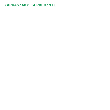
ZAPRASZAMY SERDECZNIE
Zobacz wszystkie
Ostatnie posty