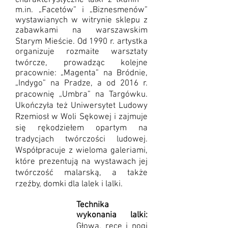
charakterystyczne lalki z tkanin –
m.in. „Facetów” i „Biznesmenów”
wystawianych w witrynie sklepu z
zabawkami na warszawskim
Starym Mieście. Od 1990 r. artystka
organizuje rozmaite warsztaty
twórcze, prowadząc kolejne
pracownie: „Magenta” na Bródnie,
„Indygo” na Pradze, a od 2016 r.
pracownię „Umbra” na Targówku.
Ukończyła też Uniwersytet Ludowy
Rzemiosł w Woli Sękowej i zajmuje
się rękodziełem opartym na
tradycjach twórczości ludowej.
Współpracuje z wieloma galeriami,
które prezentują na wystawach jej
twórczość malarską, a także
rzeźby, domki dla lalek i lalki.
Technika
wykonania lalki:
Głowa, ręce i nogi