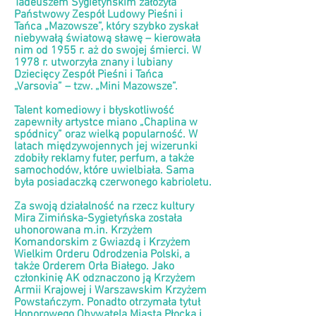
Tadeuszem Sygietyńskim założyła
Państwowy Zespół Ludowy Pieśni i
Tańca „Mazowsze”, który szybko zyskał
niebywałą światową sławę – kierowała
nim od 1955 r. aż do swojej śmierci. W
1978 r. utworzyła znany i lubiany
Dziecięcy Zespół Pieśni i Tańca
„Varsovia” – tzw. „Mini Mazowsze”.
Talent komediowy i błyskotliwość
zapewniły artystce miano „Chaplina w
spódnicy” oraz wielką popularność. W
latach międzywojennych jej wizerunki
zdobiły reklamy futer, perfum, a także
samochodów, które uwielbiała. Sama
była posiadaczką czerwonego kabrioletu.
Za swoją działalność na rzecz kultury
Mira Zimińska-Sygietyńska została
uhonorowana m.in. Krzyżem
Komandorskim z Gwiazdą i Krzyżem
Wielkim Orderu Odrodzenia Polski, a
także Orderem Orła Białego. Jako
członkinię AK odznaczono ją Krzyżem
Armii Krajowej i Warszawskim Krzyżem
Powstańczym. Ponadto otrzymała tytuł
Honorowego Obywatela Miasta Płocka i