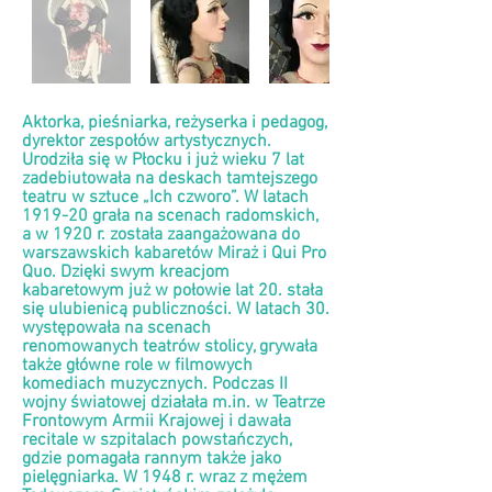
Aktorka, pieśniarka, reżyserka i pedagog,
dyrektor zespołów artystycznych.
Urodziła się w Płocku i już wieku 7 lat
zadebiutowała na deskach tamtejszego
teatru w sztuce „Ich czworo”. W latach
1919-20 grała na scenach radomskich,
a w 1920 r. została zaangażowana do
warszawskich kabaretów Miraż i Qui Pro
Quo. Dzięki swym kreacjom
kabaretowym już w połowie lat 20. stała
się ulubienicą publiczności. W latach 30.
występowała na scenach
renomowanych teatrów stolicy, grywała
także główne role w filmowych
komediach muzycznych. Podczas II
wojny światowej działała m.in. w Teatrze
Frontowym Armii Krajowej i dawała
recitale w szpitalach powstańczych,
gdzie pomagała rannym także jako
pielęgniarka. W 1948 r. wraz z mężem