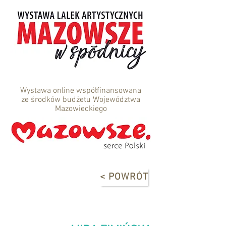
Wystawa online współfinansowana
ze środków budżetu Województwa
Mazowieckiego
< POWRÓT