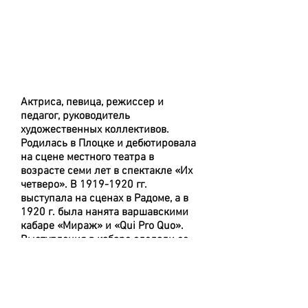
russian
Актриса, певица, режиссер и
педагог, руководитель
художественных коллективов.
Родилась в Плоцке и дебютировала
на сцене местного театра в
возрасте семи лет в спектакле «Их
четверо». В
1919-1920
гг.
выступала на сценах в Радоме, а в
1920 г. была нанята варшавскими
кабаре «Мираж» и «Qui Pro Quo».
Выступления в кабаре сделали ее
любимицей публики уже в середине
1920-х гг. В 1930-х гг. она
выступала на сценах известных
варшавских театров, а также играла