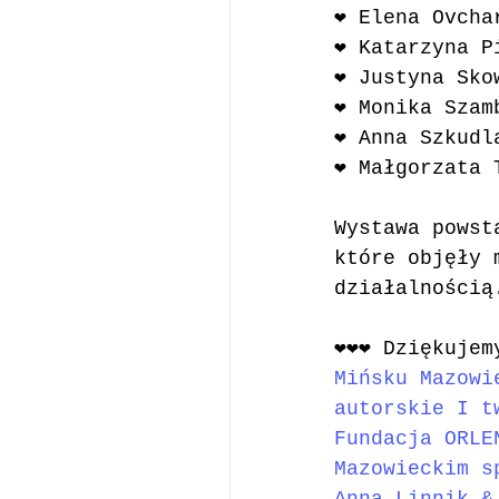
❤️ Elena Ovcha
❤️ Katarzyna 
❤️ Justyna Sk
❤️ Monika Sza
❤️ Anna Szkudl
❤️ Małgorzata 
Wystawa powst
które objęły 
działalnością
❤️❤️❤️ Dziękuj
Mińsku Mazowi
autorskie
 I 
t
Fundacja ORLE
Mazowieckim s