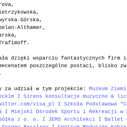
rova, 
Pietrzykowska, 
owyrska-Górska, 
mbelan-Althamer, 
arska, 
Trafimoff.
ała dzięki wsparciu fantastycznych firm i
mecenatem poszczególne postaci, blisko zw
.  
emy za udział w tym projekcie: 
Muzeum Ziemi
eckim
 I 
Sirens konsultacje muzyczne & lic
witter.com/visa_pl
 I 
Szkoła Podstawowa "C
N
 I 
Miejski Ośrodek Sportu i Rekreacji w 
półka z o. o.
 I 
JEMS Architekci
 I 
Ballet 