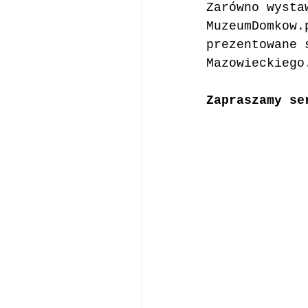
Zarówno wysta
MuzeumDomkow.
prezentowane 
Mazowieckiego
Zapraszamy se