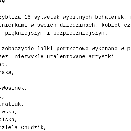
❤️
zybliża 15 sylwetek wybitnych bohaterek, 
onierkami w swoich dziedzinach, kobiet cz
, piękniejszym i bezpieczniejszym.
 zobaczycie lalki portretowe wykonane w p
zez  niezwykle utalentowane artystki:
at, 
rska, 
, 
-Wosinek, 
s, 
dratiuk,
owska, 
alska, 
edziela-Chudzik, 