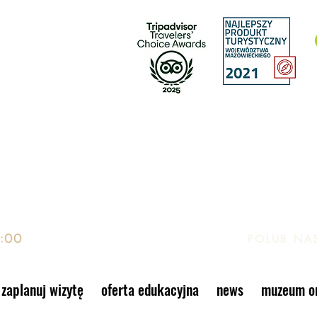
EK, GIER I ZABAWEK
to, Warszawa
9:00
POLUB NA
zaplanuj wizytę
oferta edukacyjna
news
muzeum on