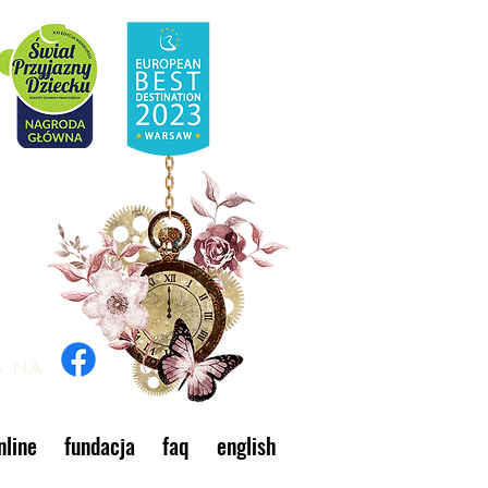
S NA
line
fundacja
faq
english