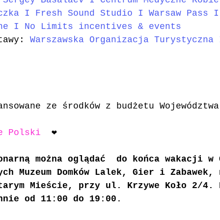
 Sergey Basalaev
 I 
Centrum Medyczne Kobie
czka
 I 
Fresh Sound Studio
 I 
Warsaw Pass
 I
ne
 I 
No Limits incentives & events
tawy: 
Warszawska Organizacja Turystyczna
 
ansowane ze środków z budżetu Województwa
e Polski
 ❤️
onarną można oglądać  do końca wakacji w 
ych Muzeum Domków Lalek, Gier i Zabawek, 
tarym Mieście, przy ul. Krzywe Koło 2/4. 
nnie od 11:00 do 19:00.