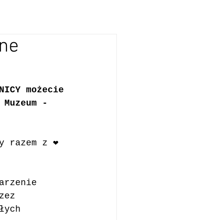
ne
NICY możecie 
 Muzeum - 
 razem z ❤️
arzenie 
zez 
łych 