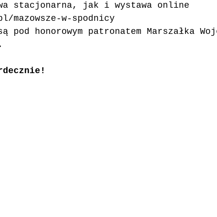
wa stacjonarna, jak i wystawa online 
pl/mazowsze-w-spodnicy
są pod honorowym patronatem Marszałka Woj
.
rdecznie!