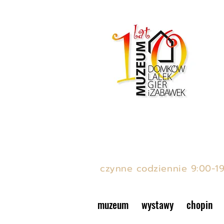
MUZEUM DOMKÓW LAL
ul. Podwale 15, Stare Mias
czynne codziennie 9:00-1
muzeum
wystawy
chopin