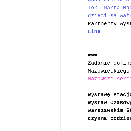
Anna Linnik &
lek. Marta Mą
dzieci są waż
Partnerzy wys
Line
❤️❤️❤️
Zadanie dofin
Mazowieckiego
Mazowsze serc
Wystawę stacj
Wystaw Czasow
warszawskim S
czynna codzie