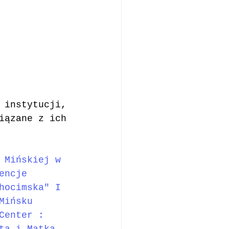
 instytucji, 
iązane z ich 
 Mińskiej w 
encje 
hocimska"
 I 
Mińsku 
Center : 