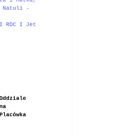
ta i Matka, 
 
Natuli - 
I 
RDC
 I 
Jet 
 
Oddziale 
na 
Placówka 