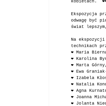
kobietach.  ❤️❤️
Ekspozycja pr
odwagę być pi
świat lepszym
Na ekspozycji
technikach pr
❤️ Maria Biern
❤️ Karolina By
❤️ Marta Górny
❤️ Ewa Graniak
❤️ Izabela Kło
❤️ Natalia Kon
❤️ Agna Kurnat
❤️ Joanna Mich
❤️ Jolanta Ni