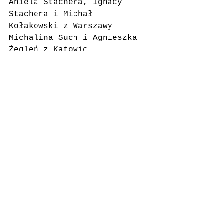
Aniela Stachera, Ignacy 
Stachera i Michał 
Kołakowski z Warszawy
Michalina Such i Agnieszka 
Żegleń z Katowic
Zosia Mikuła i Julia 
Binieda z Warszawy
Allen Wołowski, Iza Idziak 
i Ola Krzeszowiec z Warszawy
Hanna Kubik, Mikołaj Kubik, 
Michał Kubik i Marta Kubik 
z Warszawy
Anetka Biernat i Maria 
Biernat z Warszawy
Alicja Rendchen i Agnieszka 
Żegleń z Katowic
Zofia Galera, Karolina 
Galera i Michał Galera z 
Warszawy